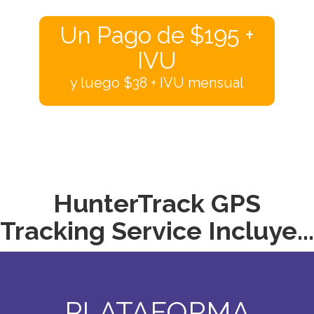
Un Pago de $195 +
IVU
y luego $38 + IVU mensual
HunterTrack GPS
Tracking Service Incluye...
PLATAFORMA